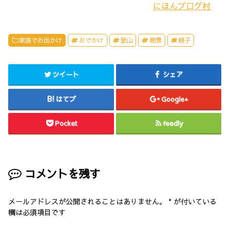
で
i
にほんブログ村
共
t
有
t
す
e
る
r
に
で
は
共
家族でお出かけ
おでかけ
登山
絶景
親子
ク
有
リ
(
ッ
新
ク
し
し
い
ツイート
シェア
て
ウ
く
ィ
だ
ン
さ
ド
はてブ
Google+
い
ウ
(
で
新
開
し
き
Pocket
feedly
い
ま
ウ
す
ィ
)
ン
ド
ウ
で
開
コメントを残す
き
ま
す
)
メールアドレスが公開されることはありません。
*
が付いている
欄は必須項目です