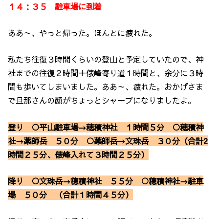
１４：３５ 駐車場に到着
ああ～、やっと帰った。ほんとに疲れた。
私たち往復３時間くらいの登山と予定していたので、神
社までの往復２時間＋俵峰寄り道１時間と、余分に３時
間も歩いてしまいました。ああ～、疲れた。おかげさま
で旦那さんの顔がちょっとシャープになりましたよ。
登り ○平山駐車場→穂積神社 １時間５分 ○穂積神
社→薬師岳 ５０分 ○薬師岳→文珠岳 ３０分（合計2
時間２５分、俵峰入れて３時間２５分）
降り ○文珠岳→穂積神社 ５５分 ○穂積神社→駐車
場 ５０分 （合計１時間４５分）