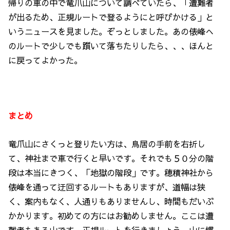
帰りの車の中で竜爪山について調べていたら、「遭難者
が出るため、正規ルートで登るようにと呼びかける」と
いうニュースを見ました。ぞっとしました。あの俵峰へ
のルートで少しでも躓いて落ちたりしたら、、、ほんと
に戻ってよかった。
まとめ
竜爪山にさくっと登りたい方は、鳥居の手前を右折し
て、神社まで車で行くと早いです。それでも５０分の階
段は本当にきつく、「地獄の階段」です。穂積神社から
俵峰を通って迂回するルートもありますが、道幅は狭
く、案内もなく、人通りもありませんし、時間もだいぶ
かかります。初めての方にはお勧めしません。ここは遭
難者もある山です、正規ルートを行きましょう。山に慣