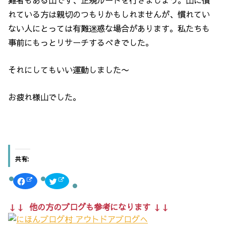
れている方は親切のつもりかもしれませんが、慣れてい
ない人にとっては有難迷惑な場合があります。私たちも
事前にもっとリサーチするべきでした。
それにしてもいい運動しました〜
お疲れ様山でした。
共有:
F
ク
a
リ
c
ッ
e
ク
b
し
↓↓ 他の方のブログも参考になります ↓↓
o
て
o
T
k
w