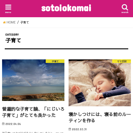
sotoiokomai
menu
search
HOME
子育て
CATEGORY
子育て
子育て
ママ日記
普遍的な子育て論、「にじいろ
寝かしつけには、寝る前のルー
子育て」がとても良かった
ティンを作る
2022.04.06
2022.03.31