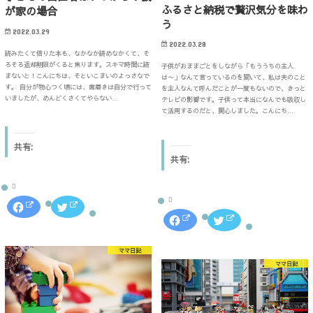
ク
し
て
ウ
ふるさと納税で贅沢気分を味わ
が家の場合
し
い
く
ィ
て
ウ
う
だ
ン
く
ィ
さ
ド
2022.03.29
だ
ン
い
ウ
さ
ド
2022.03.28
(
で
い
ウ
読みたくて借りた本も、なかなか読めなかくて、そ
新
開
(
で
し
き
ろそろ返却期限がくると焦ります。スキマ時間に読
子供がおままごとをしながら「もううちの主人
新
開
い
ま
まないと！こんにちは、そといこまいのよっさなで
し
き
は〜」なんて言っているのを聞いて、私は夫のこと
ウ
す
い
ま
す。 自分が物心つく頃には、歯磨きは自分で行って
を主人なんて呼んだことが一度もないので、きっと
ィ
)
ウ
す
ン
いましたが、めんどくさくてやらない…
テレビの影響です。子供って本当になんでも吸収し
ィ
)
ド
ン
て活用するのだと、関心しました。こんにち…
ウ
ド
で
ウ
開
で
き
開
共有:
ま
き
す
共有:
ま
)
す
)
F
ク
a
リ
F
ク
c
ッ
a
リ
e
ク
c
ッ
b
し
e
ク
o
て
b
し
ママ日記
o
T
o
て
k
w
ママ日記
o
T
で
i
k
w
共
t
で
i
有
t
共
t
す
e
有
t
る
r
す
e