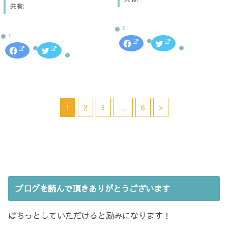
き
ま
共有:
ま
す
す
)
)
F
ク
a
リ
F
ク
c
ッ
a
リ
e
ク
c
ッ
b
し
e
ク
o
て
b
し
o
T
o
て
k
w
o
T
で
i
k
w
共
t
で
i
有
t
共
t
1
2
3
…
6
>
す
e
有
t
る
r
す
e
に
で
る
r
は
共
に
で
ク
有
は
共
リ
(
ク
有
ッ
新
リ
(
ク
し
ッ
新
し
い
ク
し
て
ウ
し
い
く
ィ
て
ウ
だ
ン
く
ィ
さ
ド
だ
ン
ブログを読んで頂きありがとうございます
い
ウ
さ
ド
(
で
い
ウ
新
開
(
で
し
き
新
開
い
ま
し
き
ぽちっとしていただけると励みになります！
ウ
す
い
ま
ィ
)
ウ
す