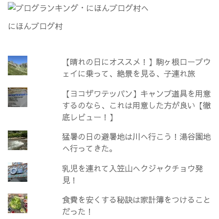
ン
ィ
)
ド
ン
ウ
ド
で
ウ
にほんブログ村
開
で
き
開
ま
き
す
ま
)
す
)
【晴れの日にオススメ！】駒ヶ根ロープウ
ェイに乗って、絶景を見る、子連れ旅
【ヨコザワテッパン】キャンプ道具を用意
するのなら、これは用意した方が良い【徹
底レビュー！】
猛暑の日の避暑地は川へ行こう！湯谷園地
へ行ってきた。
乳児を連れて入笠山へクジャクチョウ発
見！
食費を安くする秘訣は家計簿をつけること
だった！