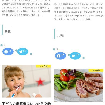
毎日書いてたブログを少し休んでしまうと、ついつ
い次にやるのが億劫になってしまいました。続ける
子どもの昼寝をしなくなる３歳くらいから、夜はす
ことはしんどいのに、やめるのはとても簡単です。
ぐ寝て、よく寝るようになりました。それからが息
何かを毎日続けるって難しいですね。それでも今日
抜きの時間です。こんにちは、そといこまいのよっ
また書くことができた自分を、まあ、た…
さなです。 赤ちゃんの時の寝かしつけって本当に大
変ですよね。今でも寝かしつけは必要…
共有:
共有:
F
ク
a
リ
F
ク
c
ッ
a
リ
e
ク
c
ッ
b
し
e
ク
o
て
b
し
ママ日記
o
T
o
て
k
w
ママ日記
o
T
で
i
k
w
共
t
で
i
有
t
共
t
す
e
有
t
る
r
す
e
に
で
る
r
は
共
に
で
ク
有
は
共
リ
(
ク
有
ッ
新
リ
(
ク
し
ッ
新
子どもの歯医者はいつから？我
し
い