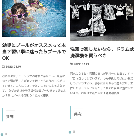
k
w
k
w
で
i
で
i
共
t
共
t
有
t
有
t
す
e
す
e
る
r
る
r
に
で
に
で
は
共
は
共
ク
有
ク
有
リ
(
リ
(
ッ
新
ッ
新
ク
し
ク
し
幼児にプールがオススメって本
し
い
し
い
洗濯で楽したいなら、ドラム式
て
ウ
て
ウ
当？習い事に迷ったらプールで
く
ィ
く
ィ
洗濯機を買うべき
だ
ン
だ
ン
OK
さ
ド
さ
ド
い
ウ
い
ウ
2022.03.21
(
で
(
で
2022.03.19
新
開
新
開
し
き
週末になると１週間の疲れがドバーッと出て、すぐ
し
き
秋に埋めたチューリップの球根が芽を出し、最近に
い
ま
い
ま
ゴロゴロしてしまいます。でも子供はそばにいるだ
ウ
す
なって蕾が月、花が咲いて親子ともにうれしく感じ
ウ
す
けでいいですよね、勝手におもちゃで遊んだり、工
ィ
)
ィ
)
ています。こんにちは、そといこまいのよっさなで
ン
作したり、テレビをみたりそれぞれ自由に過ごして
ン
す。 なぜか近頃の子供世代は皆プール通ってません
ド
ド
います。おかげで私もまた１週間頑張れ…
ウ
か？別にプールを習わなくたって市民…
ウ
で
で
開
開
き
き
ま
ま
す
共有:
す
共有:
)
)