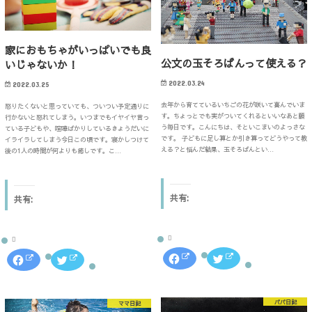
に
で
る
r
は
共
に
で
ク
有
は
共
リ
(
ク
有
ッ
新
リ
(
ク
し
ッ
新
家におもちゃがいっぱいでも良
し
い
ク
し
て
ウ
公文の玉そろばんって使える？
いじゃないか！
し
い
く
ィ
て
ウ
だ
ン
く
ィ
さ
ド
2022.03.24
2022.03.25
だ
ン
い
ウ
さ
ド
(
で
い
ウ
去年から育てているいちごの花が咲いて喜んでいま
怒りたくないと思っていても、ついつい予定通りに
新
開
(
で
す。ちょっとでも実がついてくれるといいなあと願
し
き
行かないと怒れてしまう。いつまでもイヤイヤ言っ
新
開
い
ま
う毎日です。こんにちは、そといこまいのよっさな
ている子どもや、喧嘩ばかりしているきょうだいに
し
き
ウ
す
い
ま
です。 子どもに足し算とか引き算ってどうやって教
イライラしてしまう今日この頃です。寝かしつけて
ィ
)
ウ
す
える？と悩んだ結果、玉そろばんとい…
ン
後の1人の時間が何よりも癒しです。こ…
ィ
)
ド
ン
ウ
ド
で
ウ
開
で
き
開
共有:
共有:
ま
き
す
ま
)
す
)
F
ク
F
ク
a
リ
a
リ
c
ッ
c
ッ
e
ク
e
ク
b
し
b
し
o
て
o
て
パパ日記
ママ日記
o
T
o
T