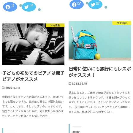
F
ク
F
ク
a
リ
a
リ
c
ッ
c
ッ
e
ク
e
ク
b
し
b
し
o
て
o
て
ママ日記
o
T
ママ日記
o
T
k
w
k
w
で
i
で
i
共
t
共
t
有
t
有
t
す
e
す
e
る
r
る
r
に
で
に
で
は
共
は
共
ク
有
ク
有
リ
(
リ
(
ッ
新
ッ
新
ク
し
日常に使いにも旅行にもレスポ
ク
し
し
い
子どもの初めてのピアノは電子
し
い
がオススメ！
て
ウ
て
ウ
く
ィ
ピアノがオススメ
く
ィ
だ
ン
だ
ン
2022.03.18
さ
ド
さ
ド
2022.03.17
い
ウ
い
ウ
(
で
週末になると、ご褒美で漫画が買える！というのを
(
で
新
開
春眠暁を覚えずという言葉があるように、春はいつ
楽しみにしているヲタクです。本日も週末がやって
新
開
し
き
し
き
までも眠たいですね。花粉症の薬もより眠気を誘い
きました！こんにちは、そといこまいのよっさなで
い
ま
い
ま
ウ
す
ます。こんにちは、そといこまいのよっさなです。
す。 旅行用のボストンバッグってたくさん種類あり
ウ
す
ィ
)
幼児からピアノを習うときに、何を買おうか悩みま
ますよね。私はかれこれ10年くらい…
ィ
)
ン
ン
せんでしたか？私はとても悩んだので…
ド
ド
ウ
ウ
で
で
開
開
き
共有: