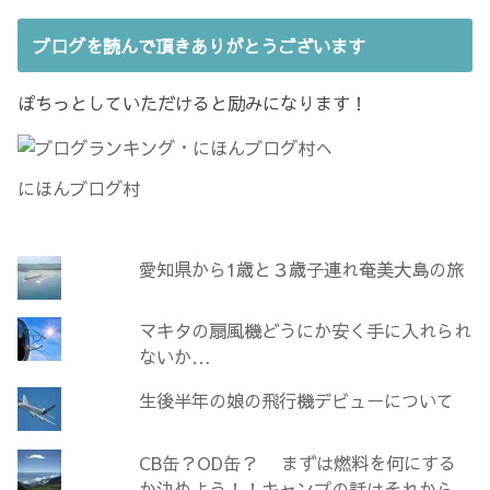
ッ
新
ク
し
し
い
ブログを読んで頂きありがとうございます
て
ウ
く
ィ
だ
ン
さ
ド
ぽちっとしていただけると励みになります！
い
ウ
(
で
新
開
し
き
い
ま
ウ
す
ィ
)
にほんブログ村
ン
ド
ウ
で
開
き
愛知県から1歳と３歳子連れ奄美大島の旅
ま
す
)
マキタの扇風機どうにか安く手に入れられ
ないか…
生後半年の娘の飛行機デビューについて
CB缶？OD缶？ まずは燃料を何にする
か決めよう！！キャンプの話はそれから