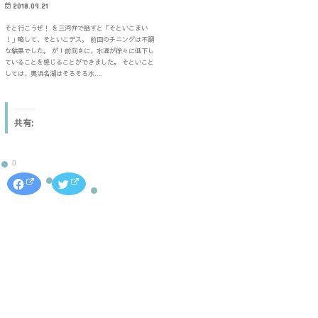
2018.09.21
そと行こうぜ！ を三河弁で話すと「そといこまい
！」略して、そといこデス。 前回のチニングは不調
な結果でした。 が！前向きに、水温が徐々に低下し
ていることを感じることができました。 そといこと
しては、奥浜名湖はそろそろ水…
共有:
F
ク
a
リ
c
ッ
e
ク
b
し
o
て
o
T
k
w
で
i
共
t
有
t
す
e
る
r
に
で
は
共
ク
有
リ
(