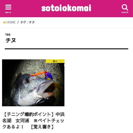
sotoiokomai
menu
search
HOME
タグ : チヌ
TAG
チヌ
釣り
【チニング爆釣ポイント】中浜
名湖 女河浦 ※ベイトチェッ
クあるよ！ 【覚え書き】