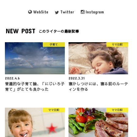
WebSite
Twitter
Instagram
NEW POST
このライターの最新記事
子育て
ママ日記
2022.4.6
2022.3.31
普遍的な子育て論、「にじいろ子
寝かしつけには、寝る前のルーテ
育て」がとても良かった
ィンを作る
ママ日記
ママ日記