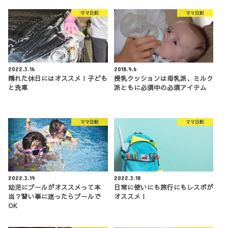
ママ日記
ママ日記
2022.3.16
2018.9.6
晴れた休日にはオススメ！子ども
授乳クッションは母乳派、ミルク
と洗車
派ともに必須中の必須アイテム
ママ日記
ママ日記
2022.3.19
2022.3.18
幼児にプールがオススメって本
日常に使いにも旅行にもレスポが
当？習い事に迷ったらプールで
オススメ！
OK