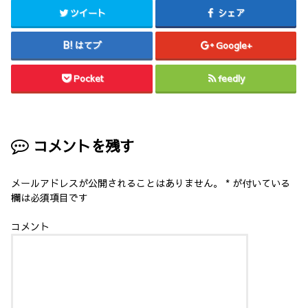
し
い
ツイート
シェア
て
ウ
く
ィ
だ
ン
さ
ド
はてブ
Google+
い
ウ
(
で
新
開
し
き
Pocket
feedly
い
ま
ウ
す
ィ
)
ン
ド
ウ
で
開
コメントを残す
き
ま
す
)
メールアドレスが公開されることはありません。
*
が付いている
欄は必須項目です
コメント