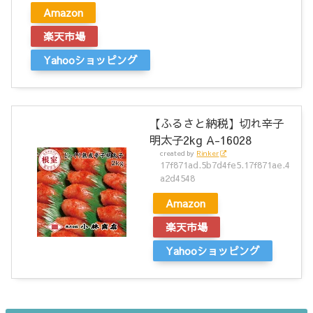
Amazon
楽天市場
Yahooショッピング
【ふるさと納税】切れ辛子
明太子2kg A-16028
created by
Rinker
17f871ad.5b7d4fe5.17f871ae.4
a2d4548
Amazon
楽天市場
Yahooショッピング