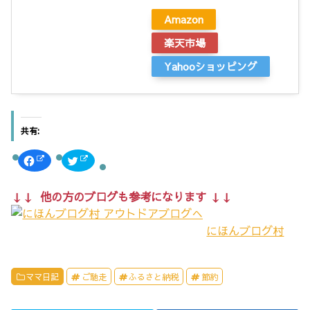
Amazon
楽天市場
Yahooショッピング
共有:
F
ク
a
リ
c
ッ
e
ク
b
し
↓↓ 他の方のブログも参考になります ↓↓
o
て
o
T
k
w
で
i
にほんブログ村
共
t
有
t
す
e
る
r
に
で
は
共
ママ日記
ご馳走
ふるさと納税
節約
ク
有
リ
(
ッ
新
ク
し