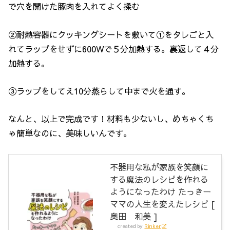
で穴を開けた豚肉を入れてよく揉む
②耐熱容器にクッキングシートを敷いて①をタレごと入
れてラップをせずに600Wで５分加熱する。裏返して４分
加熱する。
③ラップをしてえ10分蒸らして中まで火を通す。
なんと、以上で完成です！材料も少ないし、めちゃくち
ゃ簡単なのに、美味しいんです。
不器用な私が家族を笑顔に
する魔法のレシピを作れる
ようになったわけ たっきー
ママの人生を変えたレシピ [
奥田 和美 ]
created by
Rinker