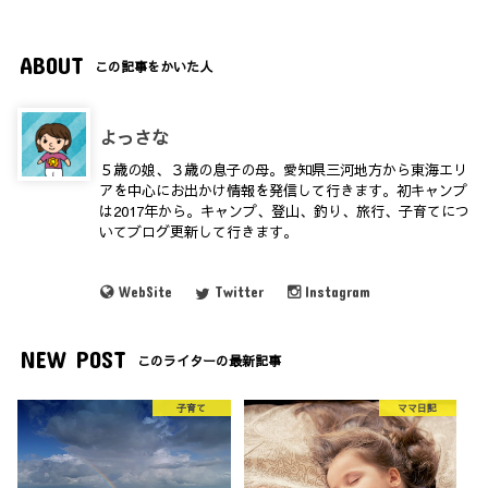
ABOUT
この記事をかいた人
よっさな
５歳の娘、３歳の息子の母。愛知県三河地方から東海エリ
アを中心にお出かけ情報を発信して行きます。初キャンプ
は2017年から。キャンプ、登山、釣り、旅行、子育てにつ
いてブログ更新して行きます。
WebSite
Twitter
Instagram
NEW POST
このライターの最新記事
子育て
ママ日記