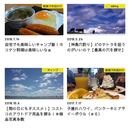
家族でお出かけ
adalog
2018.7.14
2018.5.26
自宅でも美味しいキャンプ飯！ヨ
【神島穴釣り】どのテトラを狙う
コテツ料理は美味しいなぁ
のがいいの？【最高の穴を探せ】
キャンプ
家族でお出かけ
2018.10.6
2017.7.17
【雨の日にもオススメ！】コスト
子連れハワイ、パンケーキとアサ
コのアウトドア用品を探る！※商
イーボウル（＃６）
品写真多数