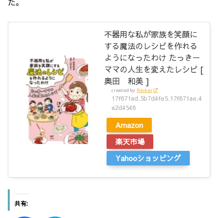
た。
不器用な私が家族を笑顔に
する魔法のレシピを作れる
ようになったわけ たっきー
ママの人生を変えたレシピ [
奥田 和美 ]
created by
Rinker
17f871ad.5b7d4fe5.17f871ae.4
a2d4548
Amazon
楽天市場
Yahooショッピング
共有: