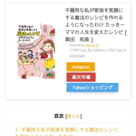
不器用な私が家族を笑顔に
する魔法のレシピを作れる
ようになったわけ たっきー
ママの人生を変えたレシピ [
奥田 和美 ]
created by
Rinker
17f871ad.5b7d4fe5.17f871ae.4
a2d4548
Amazon
楽天市場
Yahooショッピング
目次
[
閉じる
]
1
不器用な私が家族を笑顔にする魔法のレシピ