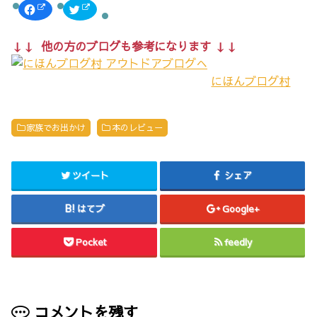
F
ク
a
リ
c
ッ
e
ク
b
し
↓↓ 他の方のブログも参考になります ↓↓
o
て
o
T
k
w
で
i
にほんブログ村
共
t
有
t
す
e
る
r
に
で
は
共
家族でお出かけ
本のレビュー
ク
有
リ
(
ッ
新
ク
し
し
い
ツイート
シェア
て
ウ
く
ィ
だ
ン
さ
ド
はてブ
Google+
い
ウ
(
で
新
開
し
き
Pocket
feedly
い
ま
ウ
す
ィ
)
ン
ド
ウ
で
開
コメントを残す
き