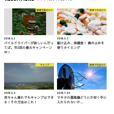
家族でお出かけ
家族でお出かけ
2018.6.3
2018.5.3
パイルドライバーが欲しいんだっ
駆け込み、保健室！ 痛み止めを
てば。年2回の最大キャンペーン
使うタイミング
中！
キャンプ
家族でお出かけ
2018.6.5
2018.7.25
赤ちゃん連れでもキャンプはでき
マキタの扇風機どうにか安く手に
る！その方法はこれ！
入れられないか…