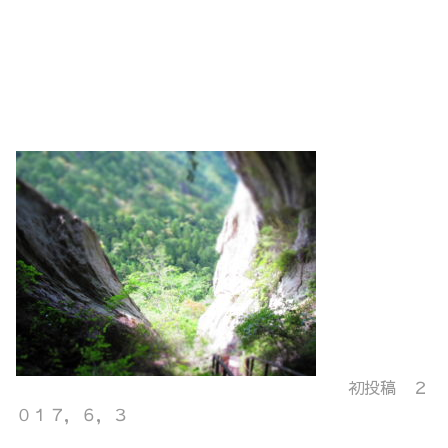
初投稿 ２
０１７，６，３