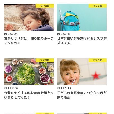
ママ日記
ママ日記
2022.3.31
2022.3.18
寝かしつけには、寝る前のルーテ
日常に使いにも旅行にもレスポが
ィンを作る
オススメ！
ママ日記
ママ日記
2022.2.18
2022.3.29
食費を安くする秘訣は家計簿をつ
子どもの歯医者はいつから？我が
けることだった！
家の場合