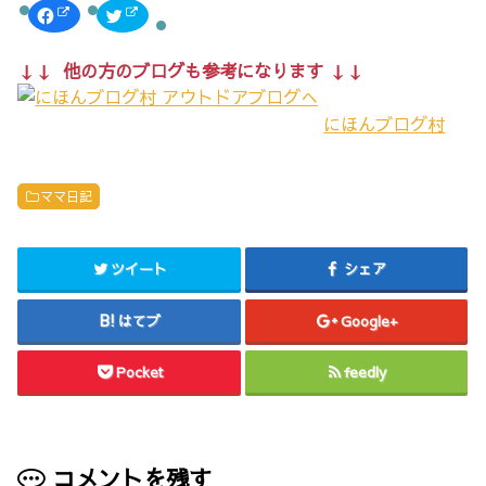
F
ク
a
リ
c
ッ
e
ク
b
し
↓↓ 他の方のブログも参考になります ↓↓
o
て
o
T
k
w
で
i
にほんブログ村
共
t
有
t
す
e
る
r
に
で
は
共
ママ日記
ク
有
リ
(
ッ
新
ク
し
し
い
ツイート
シェア
て
ウ
く
ィ
だ
ン
さ
ド
はてブ
Google+
い
ウ
(
で
新
開
し
き
Pocket
feedly
い
ま
ウ
す
ィ
)
ン
ド
ウ
で
開
コメントを残す
き