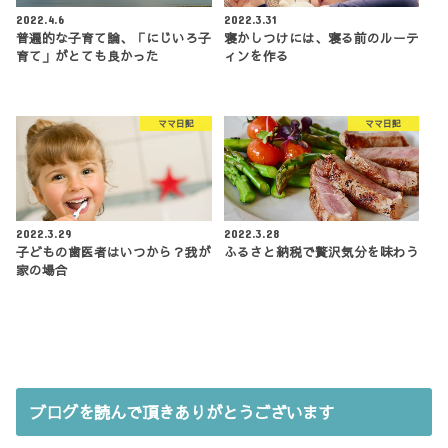
2022.4.6
2022.3.31
普遍的な子育て論、「にじいろ子
寝かしつけには、寝る前のルーテ
育て」がとても良かった
ィンを作る
ママ日記
ママ日記
2022.3.29
2022.3.28
子どもの歯医者はいつから？我が
ふるさと納税で贅沢気分を味わう
家の場合
ブログを読んで頂きありがとうございます