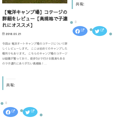
き
リ
(
共有:
ま
ッ
新
す
ク
し
【竜洋キャンプ場】コテージの
)
し
い
て
ウ
詳細をレビュー【高規格で子連
く
ィ
だ
ン
れにオススメ】
さ
ド
F
ク
い
ウ
a
リ
2018.05.21
(
で
c
ッ
新
開
e
ク
し
き
今回は 竜洋オートキャンプ場のコテージについて詳
b
し
い
ま
o
て
しくレビューします。 ここは初めてのキャンプした
ウ
す
o
T
ィ
)
場所でもあります。 こちらのキャンプ場のコテージ
k
w
ン
は設備が整っており、徒歩5分で行ける銭湯もある
で
i
ド
共
t
ので子連れにありがたい高規格！…
ウ
有
t
で
す
e
開
る
r
き
に
で
ま
は
共
す
共有:
ク
有
)
リ
(
ッ
新
ク
し
し
い
て
ウ
く
ィ
F
ク
だ
ン
a
リ
さ
ド
c
ッ
い
ウ
e
ク
(
で
b
し
新
開
o
て
し
き
o
T
い
ま
k
w
ウ
す