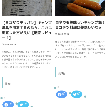
る
r
る
r
に
で
に
で
は
共
は
共
ク
有
ク
有
リ
(
リ
(
ッ
新
ッ
新
ク
し
ク
し
自宅でも美味しいキャンプ飯！
【ヨコザワテッパン】キャンプ
し
い
し
い
て
ウ
て
ウ
ヨコテツ料理は美味しいなぁ
道具を用意するのなら、これは
く
ィ
く
ィ
だ
ン
だ
ン
用意した方が良い【徹底レビュ
さ
ド
さ
ド
2018.07.14
い
ウ
い
ウ
ー！】
(
で
(
で
赤ちゃんを連れて猛暑の中キャンプに行くのはハー
新
開
新
開
2018.07.12
し
き
し
き
ドルが高いですよね。 ですが、キャンプには行きた
い
ま
い
ま
いし。 といったところで、自宅で強行キャンプ飯を
ウ
す
ウ
す
みなさん、こんにちわ。タイトルの通りです。キャ
しましたが家族みんな大好評でした。 ヨコザワテッ
ィ
)
ィ
)
ンプをするのってとってもハードルが高かったなぁ
ン
ン
パンは何しても様になる テーブ…
ド
ド
と振り返るきっかけがありまして、初心者キャンパ
ウ
ウ
ーにも、ベテランさんにも、この道具をススメたい
で
で
と思い、伝えさせていただきます。キャ…
開
開
き
き
共有:
ま
ま
す
す
)
)
共有:
F
ク
a
リ
c
ッ
e
ク
F
ク
b
し
a
リ