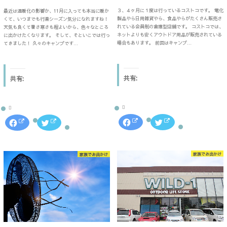
３、４ヶ月に１度は行っているコストコです。 電化
最近は温暖化の影響か、11月に入っても本当に暖か
製品やら日用雑貨やら、食品やらがたくさん販売さ
くて、いつまでも行楽シーズン気分になれますね！
れている会員制の倉庫型店舗です。 コストコでは、
天気も良くて暑さ寒さも程よいから、色々なところ
ネットよりも安くアウトドア用品が販売されている
に出かけたくなります。 そして、そといこでは行っ
場合もあります。 前回はキャンプ…
てきました！ 久々のキャンプです…
共有:
共有:
F
ク
F
ク
a
リ
a
リ
c
ッ
c
ッ
e
ク
e
ク
b
し
b
し
o
て
o
て
家族でお出かけ
家族でお出かけ
o
T
o
T
k
w
k
w
で
i
で
i
共
t
共
t
有
t
有
t
す
e
す
e
る
r
る
r
に
で
に
で
は
共
は
共
ク
有
ク
有
リ
(
リ
(
ッ
新
ッ
新