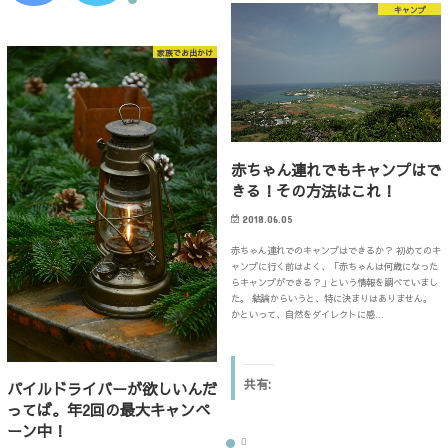
o
て
c
ッ
キャンプ
o
T
e
ク
k
w
b
し
で
i
o
て
共
t
家族でお出かけ
o
T
有
t
k
w
す
e
で
i
る
r
共
t
に
で
有
t
は
共
す
e
ク
有
る
r
リ
(
に
で
ッ
新
は
共
ク
し
ク
有
赤ちゃん連れでもキャンプはで
し
い
リ
(
て
ウ
きる！その方法はこれ！
ッ
新
く
ィ
ク
し
だ
ン
し
い
さ
ド
2018.06.05
て
ウ
い
ウ
く
ィ
(
で
だ
ン
赤ちゃん連れでのキャンプはできるか？ 初めてのキ
新
開
さ
ド
し
き
ャンプに行く前はよく、「赤ちゃんは何歳になった
い
ウ
い
ま
らキャンプができる？」という情報を調べていまし
(
で
ウ
す
新
開
た。 結論からいうと、特に決まりはありません。
ィ
)
し
き
ン
かといって、自然をダイレクトに感…
い
ま
ド
ウ
す
ウ
ィ
)
で
ン
開
ド
き
ウ
共有:
パイルドライバーが欲しいんだ
ま
で
す
開
ってば。年2回の最大キャンペ
)
き
ーン中！
ま
す