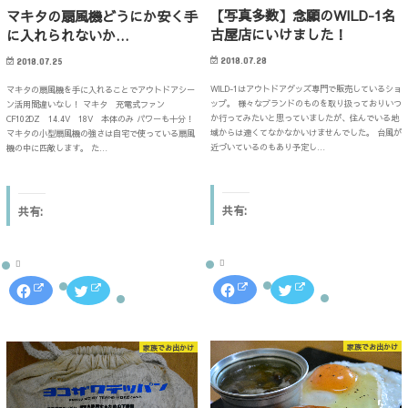
ク
し
ク
し
【写真多数】念願のWILD-1名
マキタの扇風機どうにか安く手
し
い
し
い
て
ウ
て
ウ
古屋店にいけました！
に入れられないか…
く
ィ
く
ィ
だ
ン
だ
ン
さ
ド
さ
ド
2018.07.28
2018.07.25
い
ウ
い
ウ
(
で
(
で
WILD-1はアウトドアグッズ専門で販売しているショ
マキタの扇風機を手に入れることでアウトドアシー
新
開
新
開
し
き
し
き
ップ。 様々なブランドのものを取り扱っておりいつ
ン活用間違いなし！ マキタ 充電式ファン
い
ま
い
ま
か行ってみたいと思っていましたが、住んでいる地
CF102DZ 14.4V 18V 本体のみ パワーも十分！
ウ
す
ウ
す
域からは遠くてなかなかいけませんでした。 台風が
マキタの小型扇風機の強さは自宅で使っている扇風
ィ
)
ィ
)
ン
ン
近づいているのもあり予定し…
機の中に匹敵します。 た…
ド
ド
ウ
ウ
で
で
開
開
き
き
共有:
共有:
ま
ま
す
す
)
)
F
ク
F
ク
a
リ
a
リ
c
ッ
c
ッ
e
ク
e
ク
b
し
b
し
o
て
o
て
家族でお出かけ
家族でお出かけ
o
T
o
T
k
w
k
w
で
i
で
i
共
t
共
t
有
t
有
t
す
e
す
e