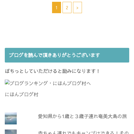
で
i
ィ
)
共
t
ン
1
2
>
有
t
ド
す
e
ウ
る
r
で
に
で
開
は
共
き
ク
有
ま
リ
(
す
ッ
新
)
ク
し
し
い
て
ウ
く
ィ
だ
ン
ブログを読んで頂きありがとうございます
さ
ド
い
ウ
(
で
新
開
し
き
ぽちっとしていただけると励みになります！
い
ま
ウ
す
ィ
)
ン
ド
ウ
にほんブログ村
で
開
き
ま
す
)
愛知県から1歳と３歳子連れ奄美大島の旅
赤ちゃん連れでもキャンプはできる！その