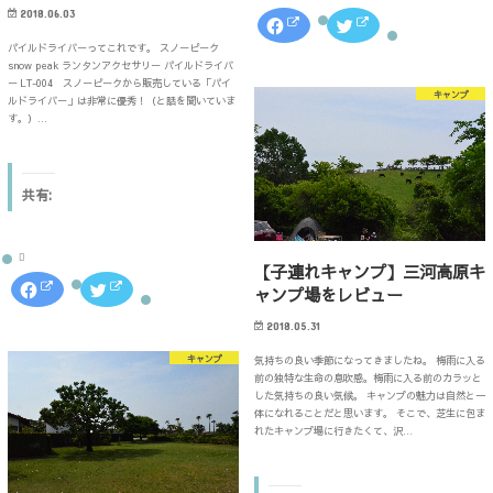
)
2018.06.03
F
ク
a
リ
c
ッ
パイルドライバーってこれです。 スノーピーク
e
ク
snow peak ランタンアクセサリー パイルドライバ
b
し
ー LT-004 スノーピークから販売している「パイ
o
て
キャンプ
o
T
ルドライバー」は非常に優秀！（と話を聞いていま
k
w
す。）…
で
i
共
t
有
t
す
e
る
r
に
で
共有:
は
共
ク
有
リ
(
ッ
新
ク
し
【子連れキャンプ】三河高原キ
し
い
て
ウ
F
ク
ャンプ場をレビュー
く
ィ
a
リ
だ
ン
c
ッ
さ
ド
e
ク
2018.05.31
い
ウ
b
し
(
で
o
て
キャンプ
気持ちの良い季節になってきましたね。 梅雨に入る
新
開
o
T
し
き
k
w
前の独特な生命の息吹感。梅雨に入る前のカラッと
い
ま
で
i
した気持ちの良い気候。 キャンプの魅力は自然と一
ウ
す
共
t
体になれることだと思います。 そこで、芝生に包ま
ィ
)
有
t
ン
す
e
れたキャンプ場に行きたくて、沢…
ド
る
r
ウ
に
で
で
は
共
開
ク
有