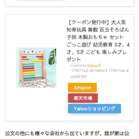
【クーポン発行中】大人気
知育玩具 算数 百玉そろばん
子供 木製おもちゃ セット
ごっこ遊び 幼児教育 3才、4
才、5才 こども 楽しみプレ
ゼント
created by
Rinker
17f871ad.5b7d4fe5.17f871ae.4
a2d4548
Amazon
楽天市場
Yahooショッピング
公文の他にも様々な会社から出ていますが、我が家は公