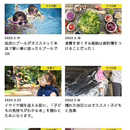
ママ日記
ママ日記
2022.3.19
2022.2.18
幼児にプールがオススメって本
食費を安くする秘訣は家計簿をつ
当？習い事に迷ったらプールで
けることだった！
OK
子育て
ママ日記
2022.2.22
2022.3.16
イヤイヤ期を迎える前に、「子ど
晴れた休日にはオススメ！子ども
もの気持ちがわかる本」を読むと
と洗車
ためになります。