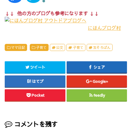
a
リ
c
ッ
e
ク
b
し
↓↓ 他の方のブログも参考になります ↓↓
o
て
o
T
k
w
で
i
にほんブログ村
共
t
有
t
す
e
る
r
に
で
は
共
ママ日記
子育て
公文
子育て
玉そろばん
ク
有
リ
(
ッ
新
ク
し
し
い
ツイート
シェア
て
ウ
く
ィ
だ
ン
さ
ド
はてブ
Google+
い
ウ
(
で
新
開
し
き
Pocket
feedly
い
ま
ウ
す
ィ
)
ン
ド
ウ
で
開
コメントを残す
き
ま
す