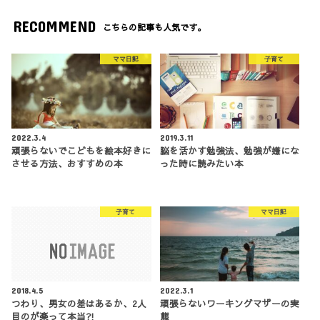
RECOMMEND
こちらの記事も人気です。
ママ日記
子育て
2022.3.4
2019.3.11
頑張らないでこどもを絵本好きに
脳を活かす勉強法、勉強が嫌にな
させる方法、おすすめの本
った時に読みたい本
子育て
ママ日記
2018.4.5
2022.3.1
つわり、男女の差はあるか、2人
頑張らないワーキングマザーの実
目のが楽って本当⁈
態