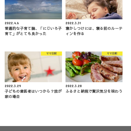
2022.4.6
2022.3.31
普遍的な子育て論、「にじいろ子
寝かしつけには、寝る前のルーテ
育て」がとても良かった
ィンを作る
ママ日記
ママ日記
2022.3.29
2022.3.28
子どもの歯医者はいつから？我が
ふるさと納税で贅沢気分を味わう
家の場合