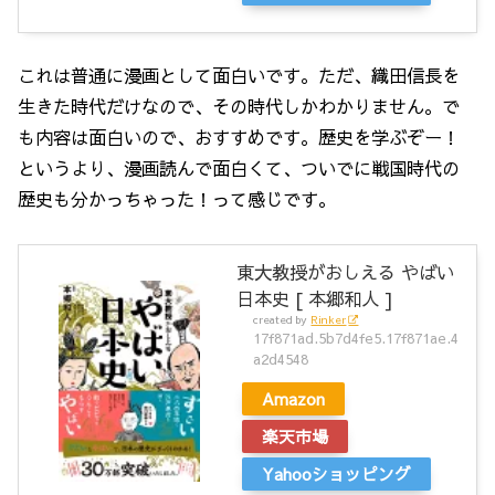
これは普通に漫画として面白いです。ただ、織田信長を
生きた時代だけなので、その時代しかわかりません。で
も内容は面白いので、おすすめです。歴史を学ぶぞー！
というより、漫画読んで面白くて、ついでに戦国時代の
歴史も分かっちゃった！って感じです。
東大教授がおしえる やばい
日本史 [ 本郷和人 ]
created by
Rinker
17f871ad.5b7d4fe5.17f871ae.4
a2d4548
Amazon
楽天市場
Yahooショッピング