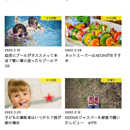
ママ日記
ママ日記
2022.3.19
2022.2.28
幼児にプールがオススメって本
ネットスーパーはAEONがおすす
当？習い事に迷ったらプールで
め
OK
ママ日記
子育て
2022.3.29
2022.2.12
子どもの歯医者はいつから？我が
KEENのジャスパーを家族で履い
家の場合
たレビュー ＃PR