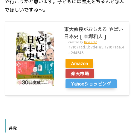
で行こうかと思います。子どもには歴史をちゃんと学ん
でほしいですね〜。
東大教授がおしえる やばい
日本史 [ 本郷和人 ]
created by
Rinker
17f871ad.5b7d4fe5.17f871ae.4
a2d4548
Amazon
楽天市場
Yahooショッピング
共有: