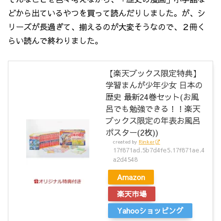
どから出ているやつを買って読んだりしました。が、シ
リーズが長過ぎて、揃えるのが大変そうなので、２冊く
らい読んで終わりました。
【楽天ブックス限定特典】
学習まんが少年少女 日本の
歴史 最新24巻セット(お風
呂でも勉強できる！！楽天
ブックス限定の年表お風呂
ポスター(2枚))
created by
Rinker
17f871ad.5b7d4fe5.17f871ae.4
a2d4548
Amazon
楽天市場
Yahooショッピング