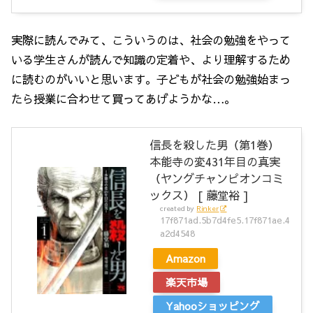
実際に読んでみて、こういうのは、社会の勉強をやって
いる学生さんが読んで知識の定着や、より理解するため
に読むのがいいと思います。子どもが社会の勉強始まっ
たら授業に合わせて買ってあげようかな…。
信長を殺した男（第1巻）
本能寺の変431年目の真実
（ヤングチャンピオンコミ
ックス） [ 藤堂裕 ]
created by
Rinker
17f871ad.5b7d4fe5.17f871ae.4
a2d4548
Amazon
楽天市場
Yahooショッピング