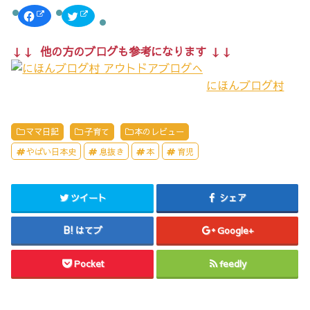
F
ク
a
リ
c
ッ
e
ク
b
し
↓↓ 他の方のブログも参考になります ↓↓
o
て
o
T
k
w
で
i
にほんブログ村
共
t
有
t
す
e
る
r
に
で
は
共
ママ日記
子育て
本のレビュー
ク
有
リ
(
やばい日本史
息抜き
本
育児
ッ
新
ク
し
し
い
て
ウ
く
ィ
だ
ン
ツイート
シェア
さ
ド
い
ウ
(
で
新
開
はてブ
Google+
し
き
い
ま
ウ
す
Pocket
feedly
ィ
)
ン
ド
ウ
で
開