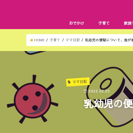
おでかけ
子育て
家族
HOME
子育て
ママ日記
乳幼児の便秘について、我が
ママ日記
2022.02.25
乳幼児の便