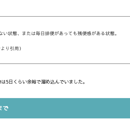
、
がない状態、または毎日排便があっても残便感がある状態。
会より引用）
時は5日くらい余裕で溜め込んでいました。
まで