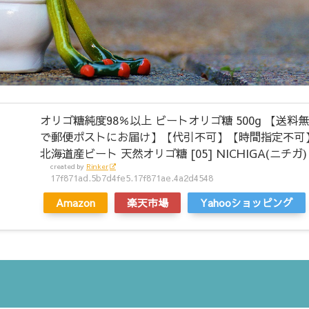
オリゴ糖純度98％以上 ビートオリゴ糖 500g 【送
で郵便ポストにお届け】【代引不可】【時間指定不可
北海道産ビート 天然オリゴ糖 [05] NICHIGA(ニチガ)
created by
Rinker
17f871ad.5b7d4fe5.17f871ae.4a2d4548
Amazon
楽天市場
Yahooショッピング