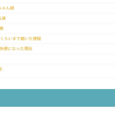
ちゃん期
乳後
策
歳くらいまで続いた便秘
快便になった理由
: