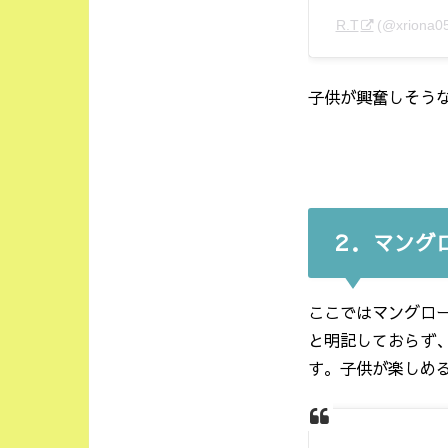
R.T
(@xrion
子供が興奮しそう
２．マング
ここではマングロ
と明記しておらず
す。子供が楽しめ