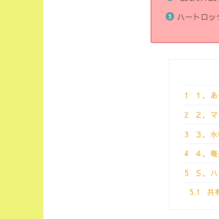
ハートロッ
1
１．あ
2
２．マ
3
３．水
4
４．奄
5
５．ハ
5.1
共有