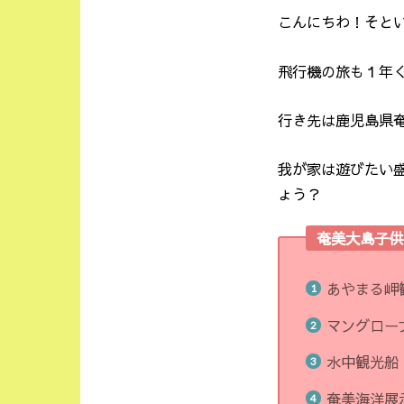
こんにちわ！そと
飛行機の旅も１年
行き先は鹿児島県
我が家は遊びたい
ょう？
奄美大島子供
あやまる岬
マングロー
水中観光船
奄美海洋展