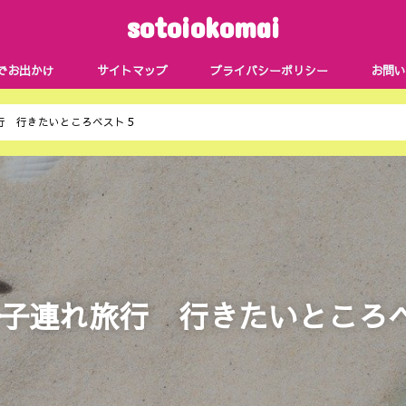
sotoiokomai
でお出かけ
サイトマップ
プライバシーポリシー
お問い
行 行きたいところベスト５
子連れ旅行 行きたいところ