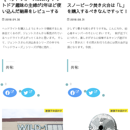
ク
し
て
ウ
スノーピーク焚き火台は「L」
トドア趣味の主婦が2年ほど使
し
い
く
ィ
て
ウ
だ
ン
を購入するべきなんですって！
い込んだ結果をレビューする
く
ィ
さ
ド
だ
ン
い
ウ
さ
ド
(
で
2018.08.31
2018.09.30
い
ウ
新
開
(
で
し
き
少しずつ暑さも和らぎそうですね。こんにちわ、初
ヘッドライトを購入しようとネットで検索すると大
新
開
い
ま
し
き
心者キャンパーのそといこまい です。 秋が近づく
体出てくるのが、ジェントスさんから販売されてい
ウ
す
い
ま
ィ
)
につれて、楽しさがさらに倍増するキャンプ遊びの
るヘッドライトが上がってくるかと思います。 そし
ウ
す
ン
一つ！焚き火！ その焚火を行うためには焚火台が必
て、ジェントスさんの沢山あるシリーズの中でも
ィ
)
ド
ン
須になります。今回…
「ヘッドウォーズ」シリーズが特に売れ…
ウ
ド
で
ウ
開
で
き
開
ま
き
す
共有:
共有:
ま
)
す
)
F
ク
F
ク
a
リ
a
リ
c
ッ
c
ッ
e
ク
e
ク
b
し
b
し
o
て
o
て
家族でお出かけ
家族でお出かけ
o
T
o
T
k
w
k
w
で
i
で
i
共
t
共
t
有
t
有
t
す
e
す
e