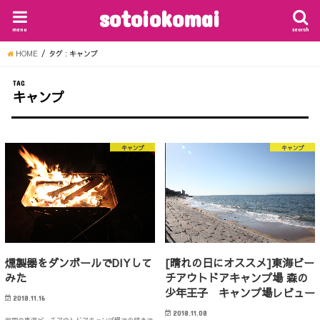
sotoiokomai
menu
search
HOME
タグ : キャンプ
TAG
キャンプ
キャンプ
キャンプ
燻製器をダンボールでDIYして
[晴れの日にオススメ]東海ビー
みた
チアウトドアキャンプ場 森の
少年王子 キャンプ場レビュー
2018.11.16
2018.11.08