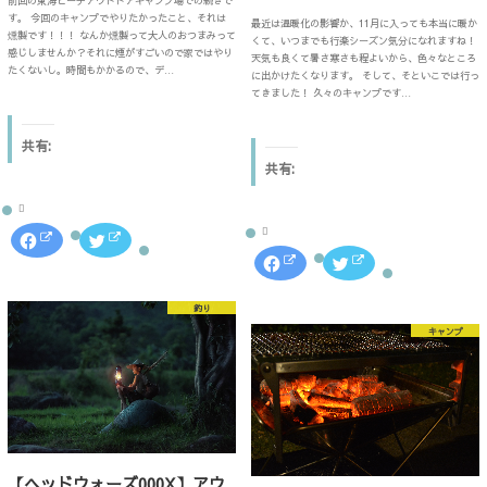
前回の東海ビーチアウトドアキャンプ場での続きで
す。 今回のキャンプでやりたかったこと、それは
最近は温暖化の影響か、11月に入っても本当に暖か
燻製です！！！ なんか燻製って大人のおつまみって
くて、いつまでも行楽シーズン気分になれますね！
感じしませんか？それに煙がすごいので家ではやり
天気も良くて暑さ寒さも程よいから、色々なところ
たくないし。時間もかかるので、デ…
に出かけたくなります。 そして、そといこでは行っ
てきました！ 久々のキャンプです…
共有:
共有:
F
ク
a
リ
F
ク
c
ッ
a
リ
e
ク
c
ッ
b
し
e
ク
o
て
釣り
b
し
o
T
o
て
k
w
キャンプ
o
T
で
i
k
w
共
t
で
i
有
t
共
t
す
e
有
t
る
r
す
e
に
で
る
r
は
共
に
で
ク
有
は
共
リ
(
ク
有
ッ
新
リ
(
ク
し
ッ
新
【ヘッドウォーズ000X】アウ
し
い