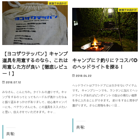
e
ク
o
て
家族でお出かけ
b
し
o
T
o
て
k
w
家族でお出かけ
o
T
で
i
k
w
共
t
で
i
有
t
共
t
す
e
有
t
る
r
す
e
に
で
る
r
は
共
に
で
ク
有
は
共
リ
(
ク
有
ッ
新
リ
(
ク
し
ッ
新
【ヨコザワテッパン】キャンプ
し
い
ク
し
て
ウ
道具を用意するのなら、これは
キャンプに？釣りに？コスパ◎
し
い
く
ィ
て
ウ
だ
ン
用意した方が良い【徹底レビュ
のヘッドライトを探る！
く
ィ
さ
ド
だ
ン
ー！】
い
ウ
さ
ド
(
で
2018.06.22
い
ウ
新
開
(
で
2018.07.12
し
き
ヘッドライトはアウトドアには欠かせないアイテム
新
開
い
ま
し
き
です。 キャンプシーンでも、ランタンに加えてヘッ
ウ
す
みなさん、こんにちわ。タイトルの通りです。キャ
い
ま
ィ
)
ドライトがあればピンポイントで自分の得たい視界
ンプをするのってとってもハードルが高かったなぁ
ウ
す
ン
を手に入れることができます。 釣りをすると両手が
ィ
)
ド
と振り返るきっかけがありまして、初心者キャンパ
ン
塞がります。さらに荷物も多い！日…
ウ
ーにも、ベテランさんにも、この道具をススメたい
ド
で
と思い、伝えさせていただきます。キャ…
ウ
開
で
き
開
ま
き
す
共有:
ま
)
す
共有:
)