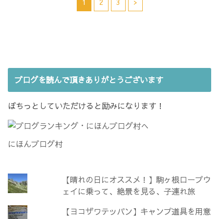
1
2
3
>
新
開
有
t
し
き
す
e
い
ま
る
r
ウ
す
に
で
ィ
)
は
共
ン
ク
有
ド
リ
(
ウ
ッ
新
で
ク
し
開
し
い
き
て
ウ
ま
く
ィ
す
だ
ン
)
ブログを読んで頂きありがとうございます
さ
ド
い
ウ
(
で
新
開
し
き
ぽちっとしていただけると励みになります！
い
ま
ウ
す
ィ
)
ン
ド
ウ
にほんブログ村
で
開
き
ま
す
)
【晴れの日にオススメ！】駒ヶ根ロープウ
ェイに乗って、絶景を見る、子連れ旅
【ヨコザワテッパン】キャンプ道具を用意