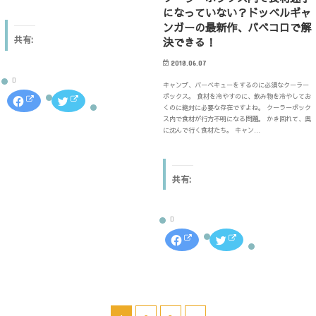
で
ウ
開
になっていない？ドッペルギャ
で
き
開
ンガーの最新作、バベコロで解
ま
き
す
共有:
決できる！
ま
)
す
)
2018.06.07
キャンプ、バーベキューをするのに必須なクーラー
ボックス。 食材を冷やすのに、飲み物を冷やしてお
F
ク
a
リ
くのに絶対に必要な存在ですよね。 クーラーボック
c
ッ
ス内で食材が行方不明になる問題。 かき回れて、奥
e
ク
に沈んで行く食材たち。 キャン…
b
し
o
て
o
T
k
w
で
i
共
t
共有:
有
t
す
e
る
r
に
で
は
共
ク
有
リ
(
F
ク
ッ
新
a
リ
ク
し
c
ッ
し
い
e
ク
て
ウ
b
し
く
ィ
o
て
だ
ン
o
T
さ
ド
k
w
い
ウ
で
i
(
で
共
t