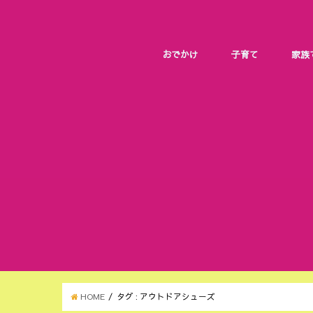
おでかけ
子育て
家族
HOME
タグ : アウトドアシューズ