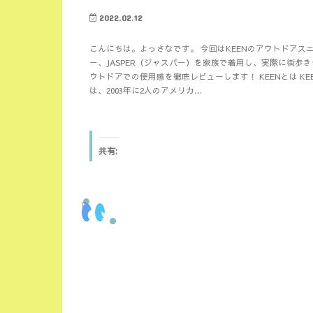
2022.02.12
こんにちは。よっさなです。 今回はKEENのアウトドアス
ー、JASPER（ジャスパー）を家族で着用し、実際に街歩き
ウトドアでの使用感を徹底レビューします！ KEENとは KE
は、2003年に2人のアメリカ…
共有:
F
ク
a
リ
c
ッ
e
ク
b
し
o
て
o
T
k
w
で
i
共
t
有
t
す
e
る
r