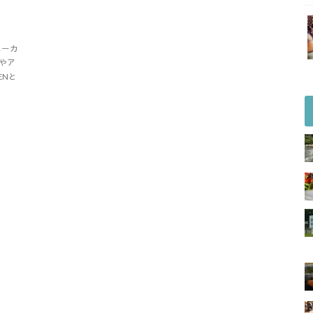
ニーカ
やア
ENと