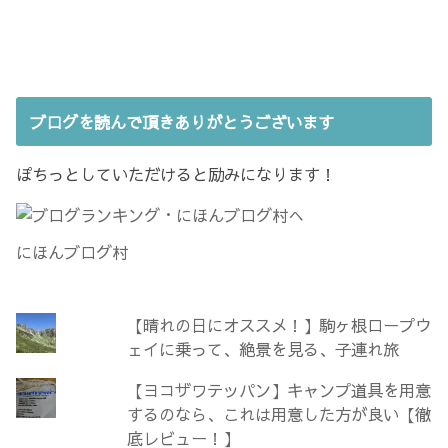
に
で
て
ウ
は
共
く
ィ
ク
有
だ
ン
リ
(
さ
ド
ッ
新
い
ウ
ク
し
(
で
し
い
新
開
て
ウ
し
き
く
ィ
い
ま
だ
ン
ウ
す
ブログを読んで頂きありがとうございます
さ
ド
ィ
)
い
ウ
ン
(
で
ド
新
開
ウ
し
き
ぽちっとしていただけると励みになります！
で
い
ま
開
ウ
す
き
ィ
)
ま
ン
す
ド
)
ウ
にほんブログ村
で
開
き
ま
す
)
【晴れの日にオススメ！】駒ヶ根ロープウ
ェイに乗って、絶景を見る、子連れ旅
【ヨコザワテッパン】キャンプ道具を用意
するのなら、これは用意した方が良い【徹
底レビュー！】