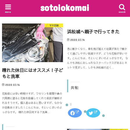
sotoiokomai
menu
search
ママ日記
浜松城へ親子で行ってきた
2022.03.14
急に暖かくなり、春を飛び越えて初夏が来た？暖か
くて過ごしやすい気候ですが、どうも花粉が辛いで
す。こんにちは、そといこまいのよっさなです。 な
んでも浜松におしゃれなスターバックスがあるとネ
ットで見まして、しかも浜松城の近く…
晴れた休日にはオススメ！子ど
もと洗車
2022.03.16
共有:
花粉症には辛い時期ですが、ワセリンを眉間や鼻の
穴周囲に塗ると花粉を吸着してくれて症状が緩和さ
れるそうです。個人差はあると思いますが、なかな
か効果ありました！こんにちは、そといこまいのよ
F
ク
っさなです。 晴れた休日何する？洗車…
a
リ
c
ッ
e
ク
b
し
o
て