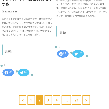
みかんを大量にもらった時の対処は、ミキサーでジ
し
い
新
開
て
ウ
すめ
し
き
ュースにすると子どもたちが喜んで飲んでくれま
く
ィ
い
ま
す。炭酸を入れても、みかんサイダーになって美味
だ
ン
ウ
す
2022.02.28
しいです。そといこまいのよっさなです。 ワーキン
さ
ド
ィ
)
い
ウ
ン
グマザーの実際 育休中のお母さんたち…
(
で
ド
秋からイチゴを育てているのですが、最近花が咲い
新
開
ウ
て喜んでいます。しっかり実がついてほしいと願っ
し
き
で
い
ま
ています。そといけてないですけど、そといこまい
開
ウ
す
き
のよっさなです。 イオン大好き イオン大好きでし
共有:
ィ
)
ま
た。とりあえず、行くとこなければイ…
ン
す
ド
)
ウ
で
開
き
共有:
F
ク
ま
a
リ
す
c
ッ
)
e
ク
b
し
o
て
o
T
F
ク
k
w
a
リ
で
i
c
ッ
共
t
e
ク
有
t
b
し
す
e
o
て
る
r
o
T
に
で
k
w
は
共
で
i
ク
有
共
t
<
1
2
3
4
…
21
>
リ
(
有
t
ッ
新
す
e
ク
し
る
r
し
い