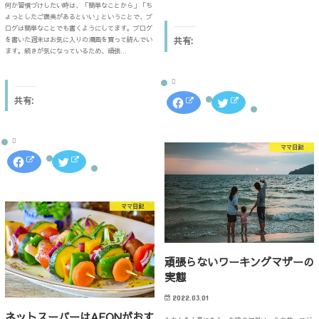
ド
何か習慣づけしたい時は、「簡単なことから」「ち
新
開
ウ
し
き
ょっとしたご褒美があるといい」ということで、ブ
で
い
ま
ログは簡単なことでも書くようにしてます。ブログ
開
ウ
す
き
を書いた週末はお気に入りの漫画を買って読んでい
共有:
ィ
)
ま
ン
ます。続きが気になっているため、頑張…
す
ド
)
ウ
で
開
き
F
ク
共有:
ま
a
リ
す
c
ッ
)
e
ク
b
し
o
て
ママ日記
o
T
F
ク
k
w
a
リ
で
i
c
ッ
共
t
e
ク
有
t
b
し
す
e
o
て
る
r
ママ日記
o
T
に
で
k
w
は
共
で
i
ク
有
共
t
リ
(
有
t
ッ
新
す
e
ク
し
頑張らないワーキングマザーの
る
r
し
い
に
で
て
ウ
実態
は
共
く
ィ
ク
有
だ
ン
リ
(
さ
ド
2022.03.01
ッ
新
い
ウ
ク
し
(
で
ネットスーパーはAEONがおす