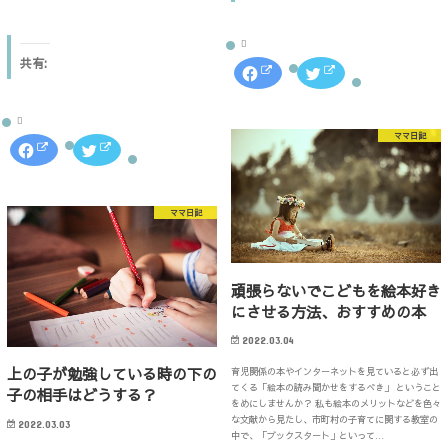
い
ウ
ま
(
で
す
新
開
)
し
き
い
ま
共有:
ウ
す
F
ク
ィ
)
a
リ
ン
c
ッ
ド
e
ク
ウ
b
し
で
o
て
ママ日記
開
o
T
F
ク
き
k
w
a
リ
ま
で
i
c
ッ
す
共
t
e
ク
)
有
t
b
し
す
e
o
て
る
r
ママ日記
o
T
に
で
k
w
は
共
で
i
ク
有
共
t
リ
(
有
t
ッ
新
す
e
ク
し
頑張らないでこどもを絵本好き
る
r
し
い
に
で
にさせる方法、おすすめの本
て
ウ
は
共
く
ィ
ク
有
だ
ン
リ
(
2022.03.04
さ
ド
ッ
新
い
ウ
ク
し
(
で
上の子が勉強している時の下の
育児関係の本やインターネットを見ていると必ず出
し
い
新
開
て
ウ
てくる「絵本の読み聞かせをするべき」 ということ
子の相手はどうする？
し
き
く
ィ
い
ま
をめにしませんか？ 私も絵本のメリットなどを色々
だ
ン
ウ
す
な文献から見たし、市町村の子育てに関する教室の
さ
ド
2022.03.03
ィ
)
い
ウ
中で、「ブックスタート」といって…
ン
(
で