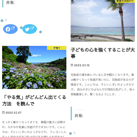
家族でお出かけ
共有:
o
T
k
w
で
i
共
t
有
t
す
e
る
r
F
ク
に
で
a
リ
は
共
c
ッ
ク
有
e
ク
リ
(
b
し
ッ
新
o
て
ク
し
子育て
子どもの心を強くすることが大
o
T
し
い
k
w
て
ウ
事
で
i
く
ィ
共
t
だ
ン
有
t
さ
ド
2022.03.10
す
e
い
ウ
る
r
(
で
花粉症の薬を飲んでいると日中眠たくなります。春
に
で
新
開
は
共
し
き
は暖かくなって気候が良いのに、花粉症があるのが
ク
有
い
ま
残念です。こんにちは、そといこまいのよっさなで
リ
(
ウ
す
す。 自分の子どもはなんだか特別な気がして、色々
ッ
新
ィ
)
ク
し
ン
早期教育とか、賢くなるようにとか、…
「やる気」がどんどん出てくる
し
い
ド
て
ウ
ウ
方法 を読んで
く
ィ
で
だ
ン
開
さ
ド
き
2022.03.07
共有:
い
ウ
ま
(
で
す
せっかく暖かくなってきても、春風の強さに圧倒さ
新
開
)
し
き
れ、なかなか気楽に外遊びができないです。こんに
い
ま
ちは、そといこまいのよっさなです。 クレヨンしん
ウ
す
ちゃん好きですか？私は子どもの頃とても好きでし