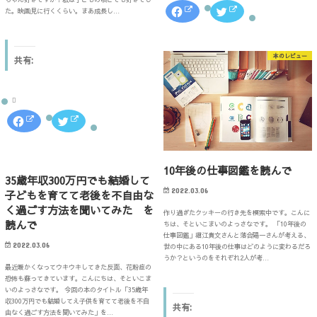
ィ
)
F
ク
ン
た。映画見に行くくらい。まあ成長し…
a
リ
ド
c
ッ
ウ
e
ク
で
b
し
開
o
て
き
本のレビュー
o
T
共有:
ま
k
w
す
で
i
)
共
t
有
t
す
e
る
r
F
ク
に
で
a
リ
は
共
c
ッ
ク
有
e
ク
リ
(
b
し
ッ
新
o
て
ク
し
10年後の仕事図鑑を読んで
o
T
し
い
k
w
35歳年収300万円でも結婚して
て
ウ
で
i
く
ィ
2022.03.06
子どもを育てて老後を不自由な
共
t
だ
ン
有
t
さ
ド
く過ごす方法を聞いてみた を
す
e
い
ウ
作り過ぎたクッキーの行き先を模索中です。こんに
る
r
(
で
読んで
ちは、そといこまいのよっさなです。 「10年後の
に
で
新
開
仕事図鑑」堀江貴文さんと落合陽一さんが考える、
は
共
し
き
ク
有
2022.03.06
い
ま
世の中にある10年後の仕事はどのように変わるだろ
リ
(
ウ
す
うか？というのをそれぞれ2人が考…
ッ
新
ィ
)
最近暖かくなってウキウキしてきた反面、花粉症の
ク
し
ン
し
い
恐怖も蘇ってきています。こんにちは、そといこま
ド
て
ウ
ウ
いのよっさなです。 今回の本のタイトル「35歳年
く
ィ
で
収300万円でも結婚してえ子供を育てて老後を不自
だ
ン
開
共有:
さ
ド
由なく過ごす方法を聞いてみた」を…
き