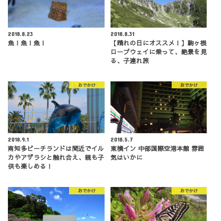
2018.8.23
2018.8.31
魚！魚！魚！
【晴れの日にオススメ！】駒ヶ根
ロープウェイに乗って、絶景を見
る、子連れ旅
おでかけ
おでかけ
2018.9.1
2018.5.7
南知多ビーチランドは間近でイル
東横イン 中部国際空港本館 雰囲
カやアザラシと触れ合え、親も子
気はいかに
供も楽しめる！
おでかけ
おでかけ