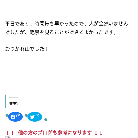
平日であり、時間帯も早かったので、人が全然いません
でしたが、絶景を見ることができてよかったです。
おつかれ山でした！
共有:
F
ク
a
リ
c
ッ
e
ク
b
し
↓↓ 他の方のブログも参考になります ↓↓
o
て
o
T