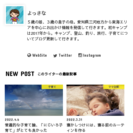
よっさな
５歳の娘、３歳の息子の母。愛知県三河地方から東海エリ
アを中心にお出かけ情報を発信して行きます。初キャンプ
は2017年から。キャンプ、登山、釣り、旅行、子育てにつ
いてブログ更新して行きます。
WebSite
Twitter
Instagram
NEW POST
このライターの最新記事
子育て
ママ日記
2022.4.6
2022.3.31
普遍的な子育て論、「にじいろ子
寝かしつけには、寝る前のルーテ
育て」がとても良かった
ィンを作る