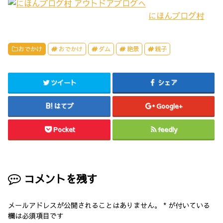
k
w
で
i
にほんブログ村
共
t
有
t
す
e
る
r
に
で
は
共
おでかけ
おでかけ
ダム
絶景
親子
ク
有
リ
(
ッ
新
ク
し
し
い
ツイート
シェア
て
ウ
く
ィ
だ
ン
さ
ド
はてブ
Google+
い
ウ
(
で
新
開
し
き
Pocket
feedly
い
ま
ウ
す
ィ
)
ン
ド
ウ
で
開
コメントを残す
き
ま
す
)
メールアドレスが公開されることはありません。
*
が付いている
欄は必須項目です