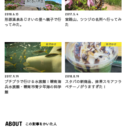
2018.6.13
2017.5.4
形原温泉あじさいの里へ親子で行
宮路山、ツツジの名所へ行ってみ
ってみた。
た
おでかけ
おでかけ
2017.9.19
2018.8.19
プチプラで行ける水族館！碧南海
スタバの新商品、抹茶スモアフラ
兵水族館・碧南市青少年海の科学
ペチーノがうますぎた！
館
ABOUT
この記事をかいた人